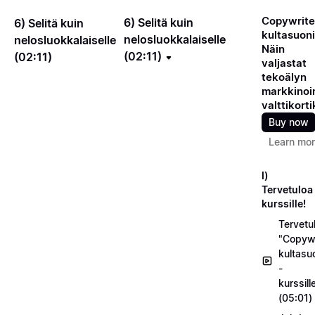
Copywrite
6) Selitä kuin
6) Selitä kuin
kultasuoni
nelosluokkalaiselle
nelosluokkalaiselle
Näin
(02:11)
(02:11)
valjastat
tekoälyn
markkinoin
valttikorti
Buy now
Learn mo
I)
Tervetuloa
kurssille!
Tervetu
"Copywr
kultasu
-
kurssill
(05:01)