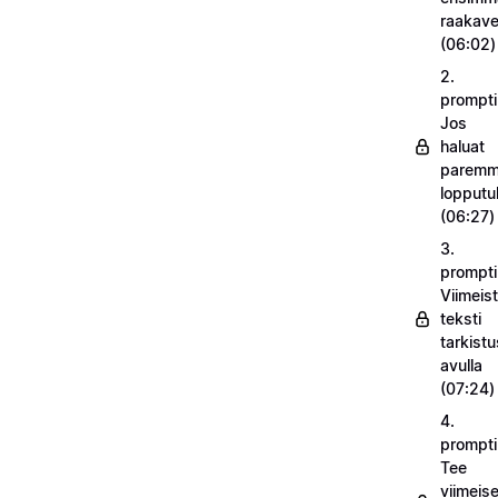
raakav
(06:02)
2.
prompti
Jos
haluat
parem
lopputu
(06:27)
3.
prompti
Viimeist
teksti
tarkistu
avulla
(07:24)
4.
prompti
Tee
viimeise