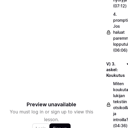
(07:12)
4.
prompti
Jos
haluat
parem
lopputu
(06:06)
V) 3.
askel:
Koukutus
Miten
koukuta
lukijan
tekstiin
Preview unavailable
otsikoill
You must log in or sign up to view this
ja
lesson.
introilla
(04:36)