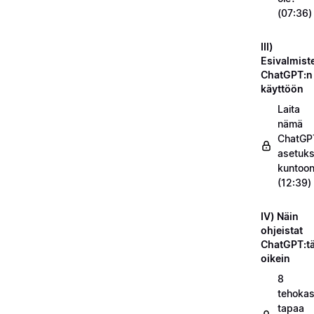
(07:36)
III)
Esivalmist
ChatGPT:n
käyttöön
Laita
nämä
ChatGP
asetuks
kuntoo
(12:39)
IV) Näin
ohjeistat
ChatGPT:t
oikein
8
tehokas
tapaa