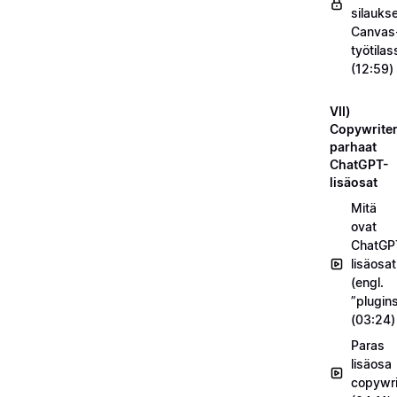
silauks
Canvas
työtilas
(12:59)
VII)
Copywriter
parhaat
ChatGPT-
lisäosat
Mitä
ovat
ChatGP
lisäosat
(engl.
”plugin
(03:24)
Paras
lisäosa
copywrit