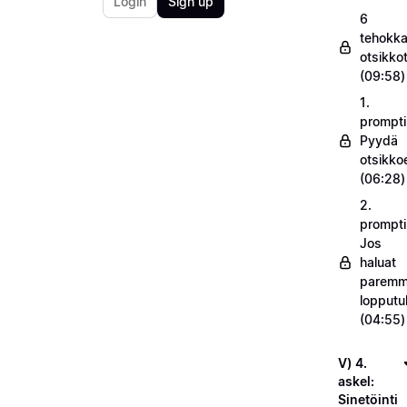
Login
Sign up
6
tehokka
otsikko
(09:58)
1.
prompti
Pyydä
otsikko
(06:28)
2.
prompti
Jos
haluat
parem
lopputu
(04:55)
V) 4.
askel:
Sinetöinti