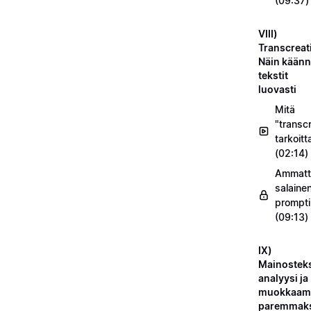
(09:37)
VIII)
Transcreat
Näin käänn
tekstit
luovasti
Mitä
"transc
tarkoitt
(02:14)
Ammatt
salaine
prompti
(09:13)
IX)
Mainosteks
analyysi ja
muokkaam
paremmak