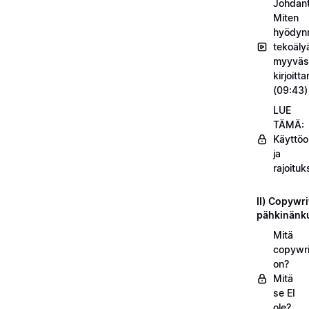
Johdant
Miten
hyödyn
tekoäly
myyväs
kirjoitt
(09:43)
LUE
TÄMÄ:
Käyttöo
ja
rajoituk
II) Copywri
pähkinänk
Mitä
copywri
on?
Mitä
se EI
ole?