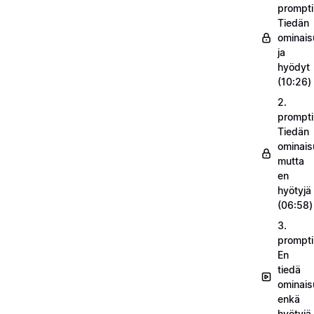
prompti
Tiedän
ominais
ja
hyödyt
(10:26)
2.
prompti
Tiedän
ominais
mutta
en
hyötyjä
(06:58)
3.
prompti
En
tiedä
ominais
enkä
hyötyjä