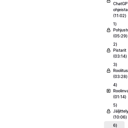
ChatGP
ohjeist
(11:02)
1)
Pohjust
(05:29)
2)
Pistarit
(03:14)
3)
Roolitus
(03:28)
4)
Roolinv
(01:14)
5)
Jäljittel
(10:06)
6)