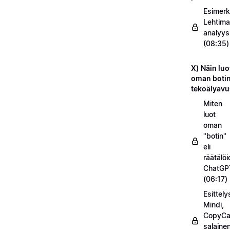
Esimerk
Lehtima
analyys
(08:35)
X) Näin luo
oman botin
tekoälyavu
Miten
luot
oman
"botin"
eli
räätälö
ChatGP
(06:17)
Esittel
Mindi,
CopyC
salaine