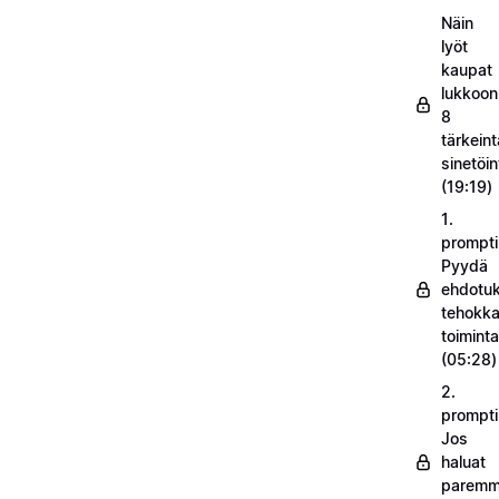
Näin
lyöt
kaupat
lukkoon
8
tärkeint
sinetöin
(19:19)
1.
prompti
Pyydä
ehdotuk
tehokka
toimint
(05:28)
2.
prompti
Jos
haluat
parem