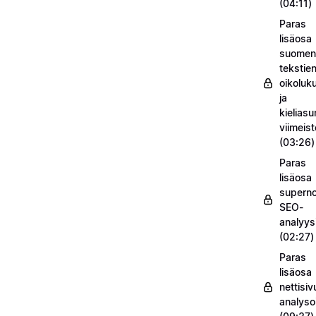
(04:11)
Paras
lisäosa
suomenk
tekstie
oikoluk
ja
kieliasu
viimeis
(03:26)
Paras
lisäosa
supern
SEO-
analyysi
(02:27)
Paras
lisäosa
nettisiv
analysoi