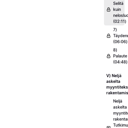
Selitä
kuin
nelosluo
(02:11)
7)
Täyden
(06:06)
8)
Palaute
(04:48)
V) Neljä
askelta
myyntiteks
rakentami
Neljä
askelta
myyntit
rakenta
Tutkimu