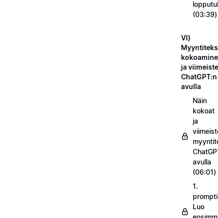
lopputu
(03:39)
VI)
Myyntiteks
kokoamin
ja viimeist
ChatGPT:n
avulla
Näin
kokoat
ja
viimeist
myyntit
ChatGP
avulla
(06:01)
1.
prompti
Luo
ensimm