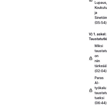
Lupaus
Koukut
ja
Sinetöin
(05:54)
V) 1. askel:
Taustatut
Miksi
taustat
on
niin
tärkeää
(02:04)
Paras
AI-
työkalu
taustat
tueksi
(06:44)