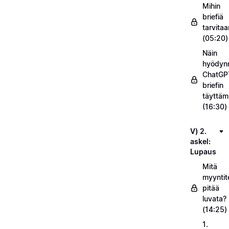
Mihin
briefiä
tarvitaa
(05:20)
Näin
hyödyn
ChatGP
briefin
täyttäm
(16:30)
V) 2.
askel:
Lupaus
Mitä
myyntit
pitää
luvata?
(14:25)
1.