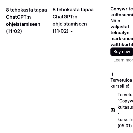
Copywrite
8 tehokasta tapaa
8 tehokasta tapaa
kultasuoni
ChatGPT:n
ChatGPT:n
Näin
ohjeistamiseen
ohjeistamiseen
valjastat
(11:02)
(11:02)
tekoälyn
markkinoin
valttikorti
Buy now
Learn mo
I)
Tervetuloa
kurssille!
Tervetu
"Copywr
kultasu
-
kurssill
(05:01)