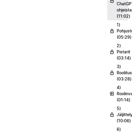
ChatGP
ohjeist
(11:02)
1)
Pohjust
(05:29)
2)
Pistarit
(03:14)
3)
Roolitus
(03:28)
4)
Roolinv
(01:14)
5)
Jäljittel
(10:06)
6)