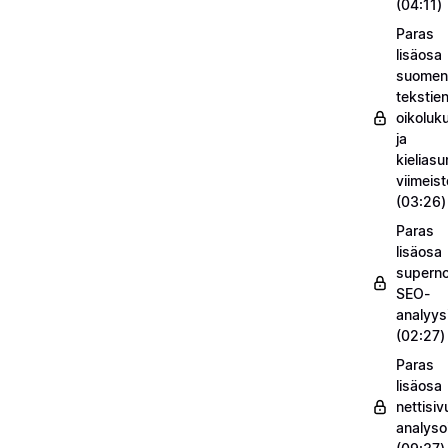
(04:11)
Paras
lisäosa
suomenk
tekstie
oikoluk
ja
kieliasu
viimeis
(03:26)
Paras
lisäosa
supern
SEO-
analyysi
(02:27)
Paras
lisäosa
nettisiv
analysoi