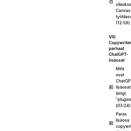
silauks
Canvas
työtilas
(12:59)
VII)
Copywriter
parhaat
ChatGPT-
lisäosat
Mitä
ovat
ChatGP
lisäosat
(engl.
”plugin
(03:24)
Paras
lisäosa
copywrit