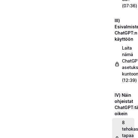
(07:36)
III)
Esivalmist
ChatGPT:n
käyttöön
Laita
nämä
ChatGP
asetuks
kuntoo
(12:39)
IV) Näin
ohjeistat
ChatGPT:t
oikein
8
tehokas
tapaa