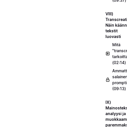
(09:37)
VIII)
Transcreat
Näin käänn
tekstit
luovasti
Mitä
"transc
tarkoitt
(02:14)
Ammatt
salaine
prompti
(09:13)
IX)
Mainosteks
analyysi ja
muokkaam
paremmak