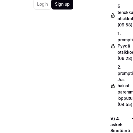
Login
Sign up
6
tehokka
otsikko
(09:58)
1.
prompti
Pyydä
otsikko
(06:28)
2.
prompti
Jos
haluat
parem
lopputu
(04:55)
V) 4.
askel:
Sinetöinti