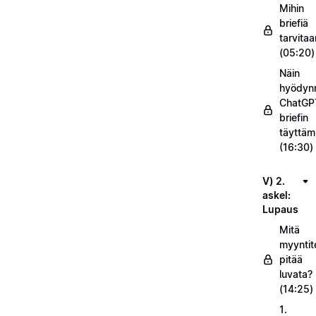
Mihin
briefiä
tarvitaa
(05:20)
Näin
hyödyn
ChatGP
briefin
täyttäm
(16:30)
V) 2.
askel:
Lupaus
Mitä
myyntit
pitää
luvata?
(14:25)
1.