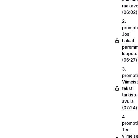
raakav
(06:02)
2.
prompti
Jos
haluat
parem
lopputu
(06:27)
3.
prompti
Viimeist
teksti
tarkistu
avulla
(07:24)
4.
prompti
Tee
viimeise