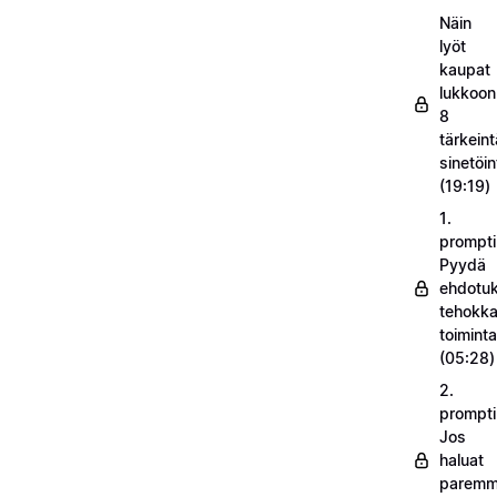
Näin
lyöt
kaupat
lukkoon
8
tärkeint
sinetöin
(19:19)
1.
prompti
Pyydä
ehdotuk
tehokka
toimint
(05:28)
2.
prompti
Jos
haluat
parem