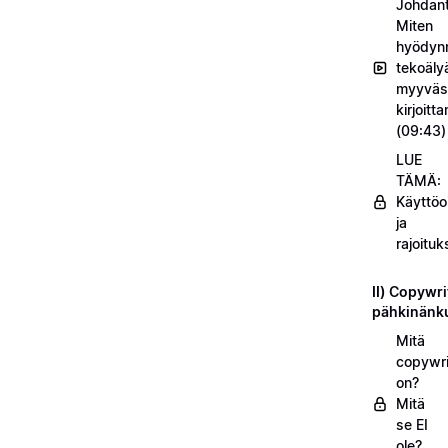
Johdant
Miten
hyödyn
tekoäly
myyväs
kirjoitt
(09:43)
LUE
TÄMÄ:
Käyttöo
ja
rajoituk
II) Copywri
pähkinänk
Mitä
copywri
on?
Mitä
se EI
ole?