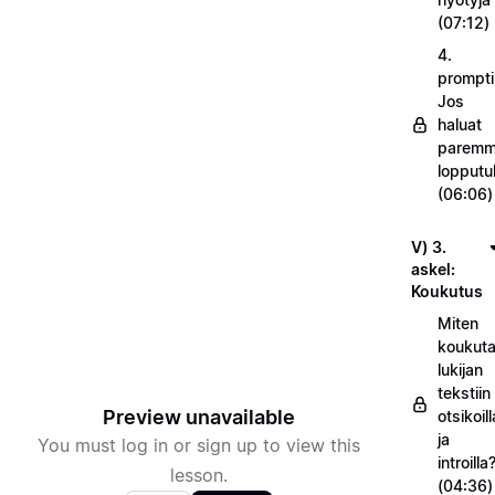
(07:12)
4.
prompti
Jos
haluat
parem
lopputu
(06:06)
V) 3.
askel:
Koukutus
Miten
koukuta
lukijan
tekstiin
Preview unavailable
otsikoill
ja
You must log in or sign up to view this
introilla
lesson.
(04:36)