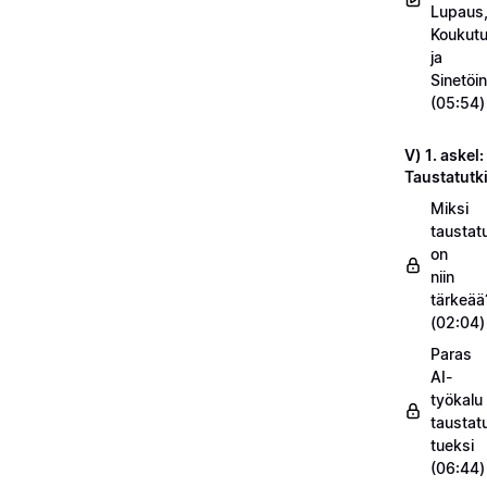
Lupaus
Koukut
ja
Sinetöin
(05:54)
V) 1. askel:
Taustatut
Miksi
taustat
on
niin
tärkeää
(02:04)
Paras
AI-
työkalu
taustat
tueksi
(06:44)