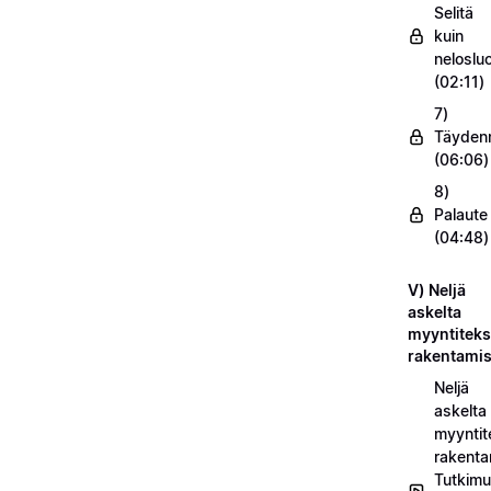
Selitä
kuin
nelosluo
(02:11)
7)
Täyden
(06:06)
8)
Palaute
(04:48)
V) Neljä
askelta
myyntiteks
rakentami
Neljä
askelta
myyntit
rakenta
Tutkimu