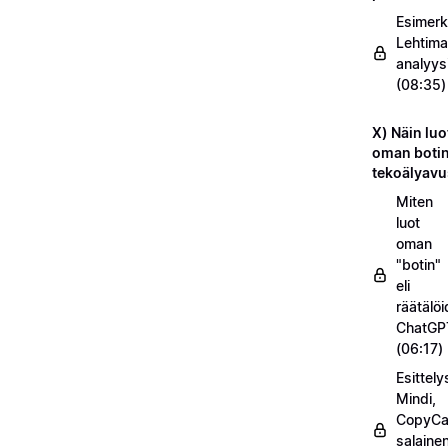
Esimerk
Lehtima
analyys
(08:35)
X) Näin luo
oman botin
tekoälyavu
Miten
luot
oman
"botin"
eli
räätälö
ChatGP
(06:17)
Esittel
Mindi,
CopyC
salaine