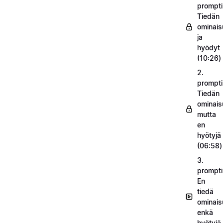
prompti
Tiedän
ominais
ja
hyödyt
(10:26)
2.
prompti
Tiedän
ominais
mutta
en
hyötyjä
(06:58)
3.
prompti
En
tiedä
ominais
enkä
hyötyjä