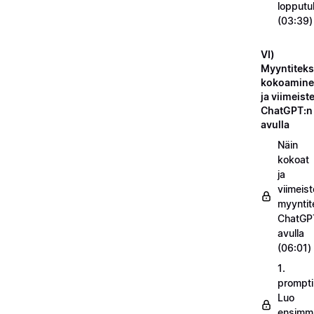
lopputu
(03:39)
VI)
Myyntiteks
kokoamin
ja viimeist
ChatGPT:n
avulla
Näin
kokoat
ja
viimeist
myyntit
ChatGP
avulla
(06:01)
1.
prompti
Luo
ensimm