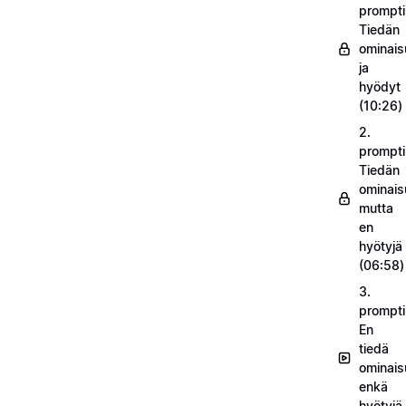
prompti
Tiedän
ominais
ja
hyödyt
(10:26)
2.
prompti
Tiedän
ominais
mutta
en
hyötyjä
(06:58)
3.
prompti
En
tiedä
ominais
enkä
hyötyjä