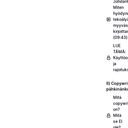
Johdant
Miten
hyödyn
tekoäly
myyväs
kirjoitt
(09:43)
LUE
TÄMÄ:
Käyttöo
ja
rajoituk
II) Copywri
pähkinänk
Mitä
copywri
on?
Mitä
se EI
ole?