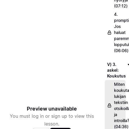
(07:12)
4.
prompti
Jos
haluat
parem
lopputu
(06:06)
V) 3.
askel:
Koukutus
Miten
koukuta
lukijan
tekstiin
Preview unavailable
otsikoill
ja
You must log in or sign up to view this
introilla
lesson.
(04:36)