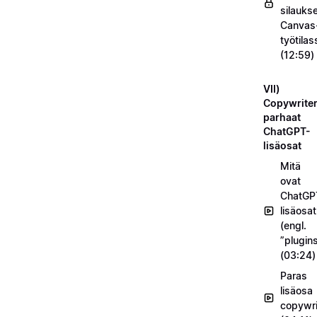
silauks
Canvas
työtilas
(12:59)
VII)
Copywriter
parhaat
ChatGPT-
lisäosat
Mitä
ovat
ChatGP
lisäosat
(engl.
”plugin
(03:24)
Paras
lisäosa
copywrit