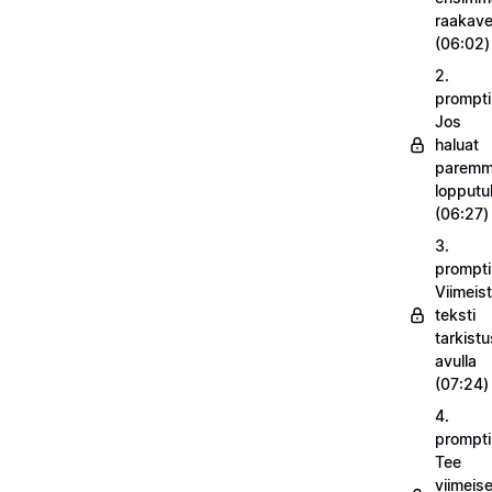
raakav
(06:02)
2.
prompti
Jos
haluat
parem
lopputu
(06:27)
3.
prompti
Viimeist
teksti
tarkistu
avulla
(07:24)
4.
prompti
Tee
viimeise