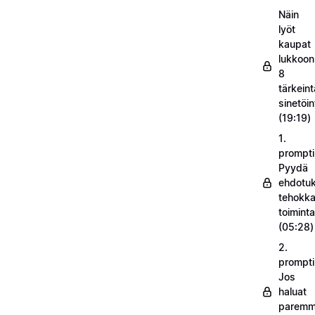
Näin
lyöt
kaupat
lukkoon
8
tärkeint
sinetöin
(19:19)
1.
prompti
Pyydä
ehdotuk
tehokka
toimint
(05:28)
2.
prompti
Jos
haluat
parem