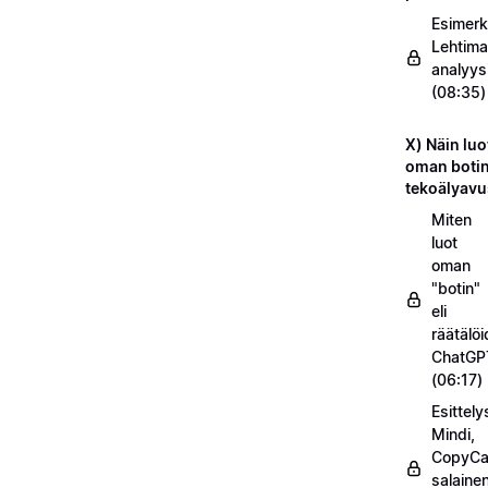
Esimerk
Lehtima
analyys
(08:35)
X) Näin luo
oman botin
tekoälyavu
Miten
luot
oman
"botin"
eli
räätälö
ChatGP
(06:17)
Esittel
Mindi,
CopyC
salaine