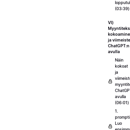
lopputu
(03:39)
VI)
Myyntiteks
kokoamin
ja viimeist
ChatGPT:n
avulla
Näin
kokoat
ja
viimeist
myyntit
ChatGP
avulla
(06:01)
1.
prompti
Luo
ensimm