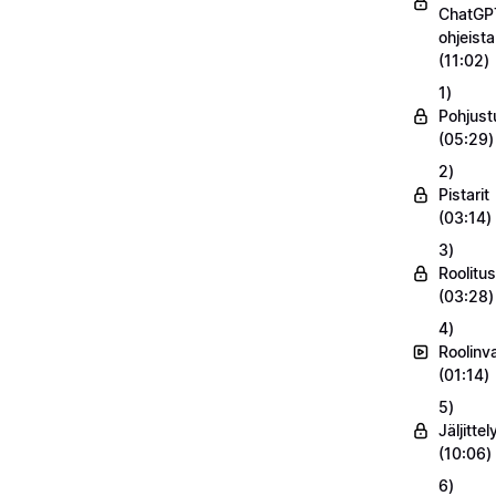
ChatGP
ohjeist
(11:02)
1)
Pohjust
(05:29)
2)
Pistarit
(03:14)
3)
Roolitus
(03:28)
4)
Roolinv
(01:14)
5)
Jäljittel
(10:06)
6)