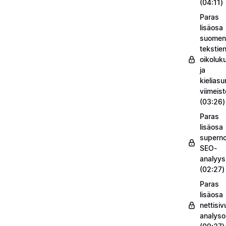
(04:11)
Paras
lisäosa
suomenk
tekstie
oikoluk
ja
kieliasu
viimeis
(03:26)
Paras
lisäosa
supern
SEO-
analyysi
(02:27)
Paras
lisäosa
nettisiv
analysoi