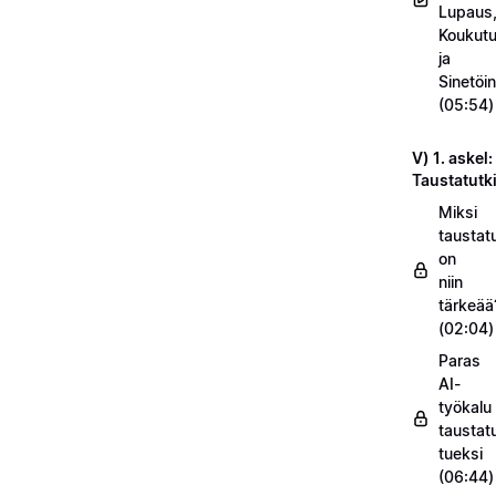
Lupaus
Koukut
ja
Sinetöin
(05:54)
V) 1. askel:
Taustatut
Miksi
taustat
on
niin
tärkeää
(02:04)
Paras
AI-
työkalu
taustat
tueksi
(06:44)