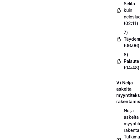
Selitä
kuin
nelosluo
(02:11)
7)
Täyden
(06:06)
8)
Palaute
(04:48)
V) Neljä
askelta
myyntiteks
rakentami
Neljä
askelta
myyntit
rakenta
Tutkimu