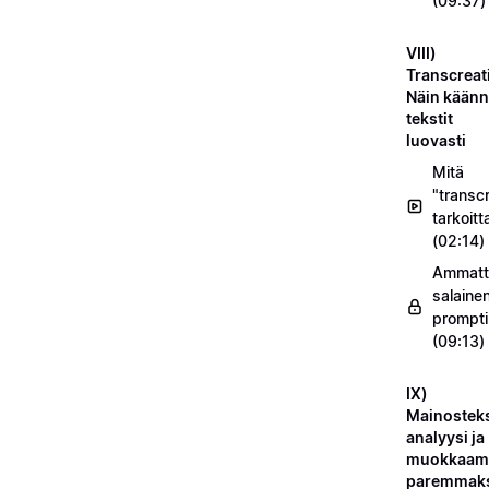
(09:37)
VIII)
Transcreat
Näin käänn
tekstit
luovasti
Mitä
"transc
tarkoitt
(02:14)
Ammatt
salaine
prompti
(09:13)
IX)
Mainosteks
analyysi ja
muokkaam
paremmak