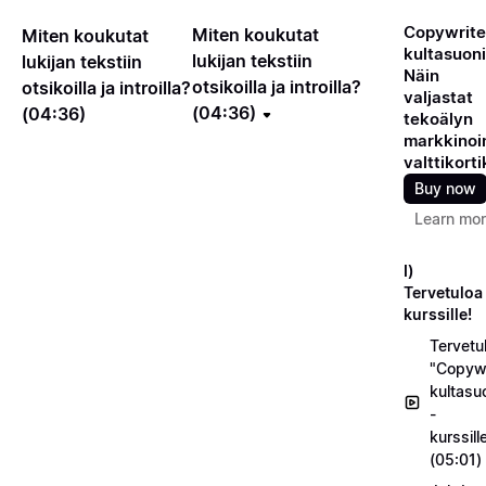
Copywrite
Miten koukutat
Miten koukutat
kultasuoni
lukijan tekstiin
lukijan tekstiin
Näin
otsikoilla ja introilla?
otsikoilla ja introilla?
valjastat
(04:36)
(04:36)
tekoälyn
markkinoin
valttikorti
Buy now
Learn mo
I)
Tervetuloa
kurssille!
Tervetu
"Copywr
kultasu
-
kurssill
(05:01)