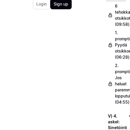
Login
Sign up
6
tehokka
otsikko
(09:58)
1.
prompti
Pyydä
otsikko
(06:28)
2.
prompti
Jos
haluat
parem
lopputu
(04:55)
V) 4.
askel:
Sinetöinti