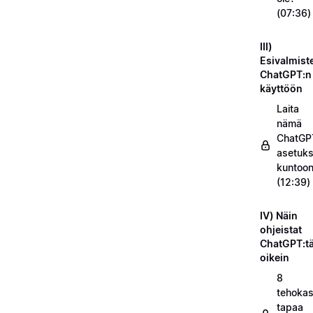
(07:36)
III)
Esivalmist
ChatGPT:n
käyttöön
Laita
nämä
ChatGP
asetuks
kuntoo
(12:39)
IV) Näin
ohjeistat
ChatGPT:t
oikein
8
tehokas
tapaa