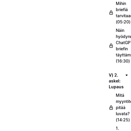
Mihin
briefiä
tarvitaa
(05:20)
Näin
hyödyn
ChatGP
briefin
täyttäm
(16:30)
V) 2.
askel:
Lupaus
Mitä
myyntit
pitää
luvata?
(14:25)
1.