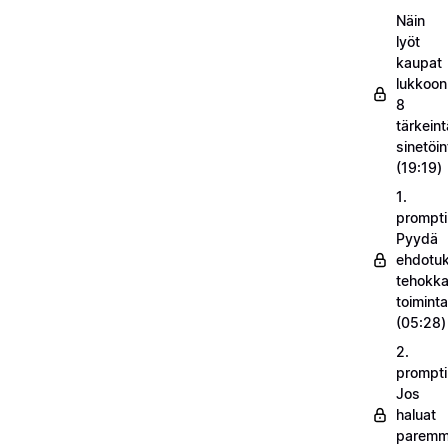
Näin
lyöt
kaupat
lukkoon
8
tärkeint
sinetöin
(19:19)
1.
prompti
Pyydä
ehdotuk
tehokka
toimint
(05:28)
2.
prompti
Jos
haluat
parem