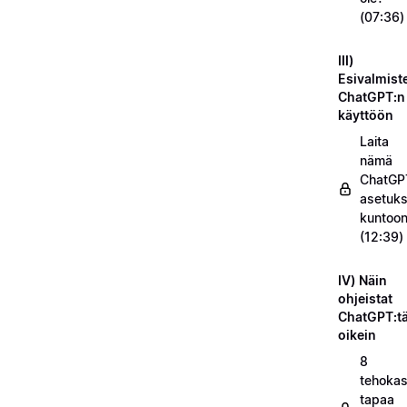
(07:36)
III)
Esivalmist
ChatGPT:n
käyttöön
Laita
nämä
ChatGP
asetuks
kuntoo
(12:39)
IV) Näin
ohjeistat
ChatGPT:t
oikein
8
tehokas
tapaa