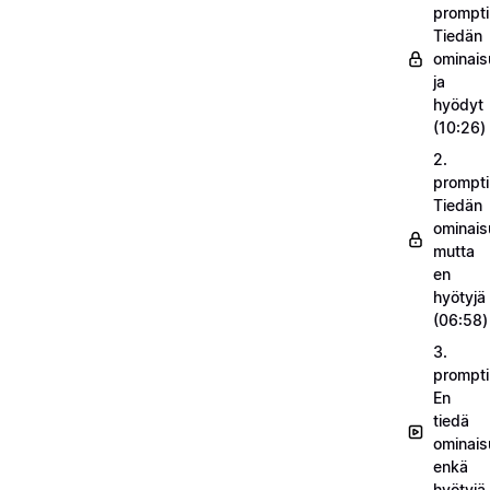
prompti
Tiedän
ominais
ja
hyödyt
(10:26)
2.
prompti
Tiedän
ominais
mutta
en
hyötyjä
(06:58)
3.
prompti
En
tiedä
ominais
enkä
hyötyjä