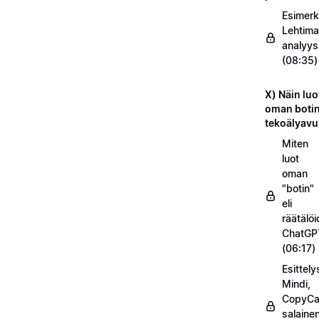
Esimerk
Lehtima
analyys
(08:35)
X) Näin luo
oman botin
tekoälyavu
Miten
luot
oman
"botin"
eli
räätälö
ChatGP
(06:17)
Esittel
Mindi,
CopyC
salaine