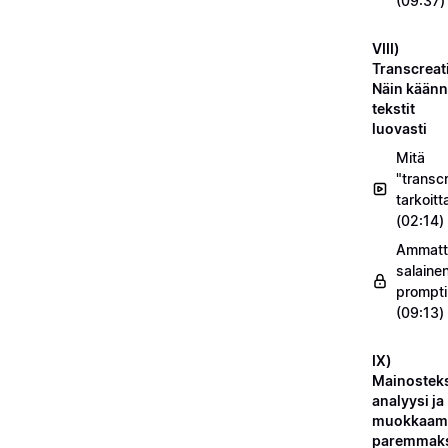
(09:37)
VIII)
Transcreat
Näin käänn
tekstit
luovasti
Mitä
"transc
tarkoitt
(02:14)
Ammatt
salaine
prompti
(09:13)
IX)
Mainosteks
analyysi ja
muokkaam
paremmak