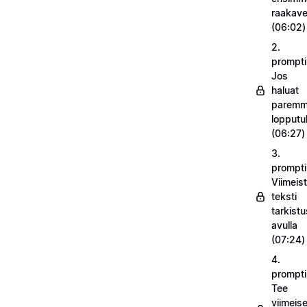
raakav
(06:02)
2.
prompti
Jos
haluat
parem
lopputu
(06:27)
3.
prompti
Viimeist
teksti
tarkistu
avulla
(07:24)
4.
prompti
Tee
viimeise