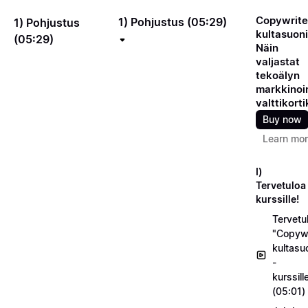
Copywrite
1) Pohjustus (05:29)
1) Pohjustus
kultasuoni
(05:29)
Näin
valjastat
tekoälyn
markkinoin
valttikorti
Buy now
Learn mo
I)
Tervetuloa
kurssille!
Tervetu
"Copywr
kultasu
-
kurssill
(05:01)