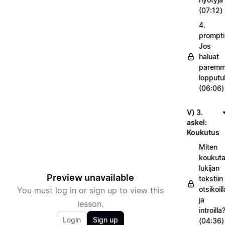
(07:12)
4.
prompti
Jos
haluat
parem
lopputu
(06:06)
V) 3.
askel:
Koukutus
Miten
koukuta
lukijan
Preview unavailable
tekstiin
otsikoill
You must log in or sign up to view this
ja
lesson.
introilla
Login
Sign up
(04:36)