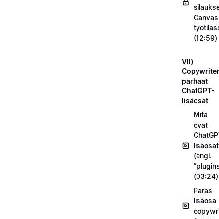
silauks
Canvas
työtilas
(12:59)
VII)
Copywriter
parhaat
ChatGPT-
lisäosat
Mitä
ovat
ChatGP
lisäosat
(engl.
”plugin
(03:24)
Paras
lisäosa
copywrit