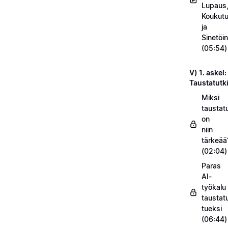
Lupaus
Koukut
ja
Sinetöin
(05:54)
V) 1. askel:
Taustatut
Miksi
taustat
on
niin
tärkeää
(02:04)
Paras
AI-
työkalu
taustat
tueksi
(06:44)