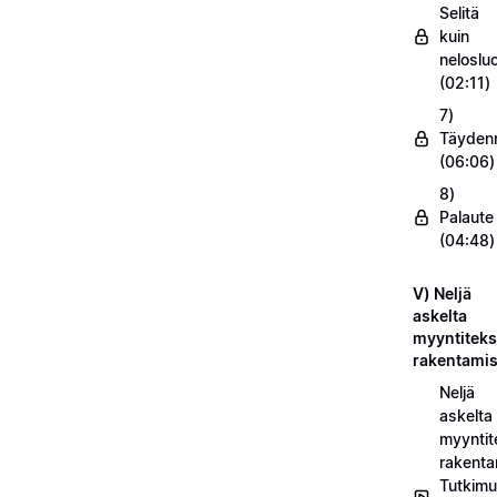
Selitä
kuin
nelosluo
(02:11)
7)
Täyden
(06:06)
8)
Palaute
(04:48)
V) Neljä
askelta
myyntiteks
rakentami
Neljä
askelta
myyntit
rakenta
Tutkimu