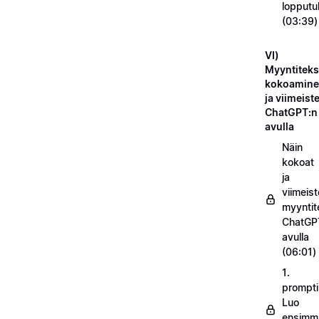
lopputu
(03:39)
VI)
Myyntiteks
kokoamin
ja viimeist
ChatGPT:n
avulla
Näin
kokoat
ja
viimeist
myyntit
ChatGP
avulla
(06:01)
1.
prompti
Luo
ensimm