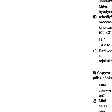
Johdant
Miten
hyödyn
tekoäly
myyväs
kirjoitt
(09:43)
LUE
TÄMÄ:
Käyttöo
ja
rajoituk
II) Copywri
pähkinänk
Mitä
copywri
on?
Mitä
se EI
ole?