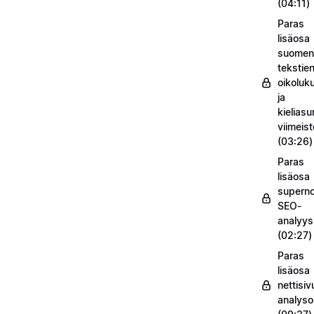
(04:11)
Paras
lisäosa
suomenk
tekstie
oikoluk
ja
kieliasu
viimeis
(03:26)
Paras
lisäosa
supern
SEO-
analyysi
(02:27)
Paras
lisäosa
nettisiv
analysoi