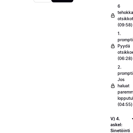
6
tehokka
otsikko
(09:58)
1.
prompti
Pyydä
otsikko
(06:28)
2.
prompti
Jos
haluat
parem
lopputu
(04:55)
V) 4.
askel:
Sinetöinti