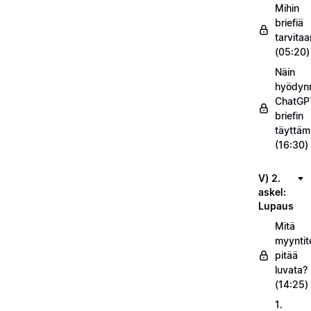
Mihin
briefiä
tarvitaa
(05:20)
Näin
hyödyn
ChatGP
briefin
täyttäm
(16:30)
V) 2.
askel:
Lupaus
Mitä
myyntit
pitää
luvata?
(14:25)
1.