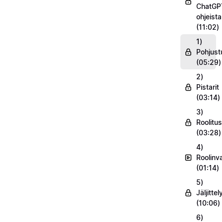
ChatGP
ohjeist
(11:02)
1)
Pohjust
(05:29)
2)
Pistarit
(03:14)
3)
Roolitus
(03:28)
4)
Roolinv
(01:14)
5)
Jäljittel
(10:06)
6)