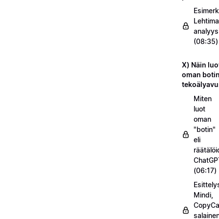
Esimerk
Lehtima
analyys
(08:35)
X) Näin luo
oman botin
tekoälyavu
Miten
luot
oman
"botin"
eli
räätälö
ChatGP
(06:17)
Esittel
Mindi,
CopyC
salaine