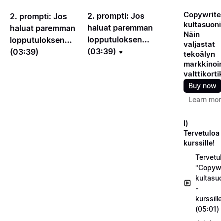
Copywrite
2. prompti: Jos
2. prompti: Jos
kultasuoni
haluat paremman
haluat paremman
Näin
lopputuloksen...
lopputuloksen...
valjastat
(03:39)
(03:39)
tekoälyn
markkinoin
valttikorti
Buy now
Learn mo
I)
Tervetuloa
kurssille!
Tervetu
"Copywr
kultasu
-
kurssill
(05:01)