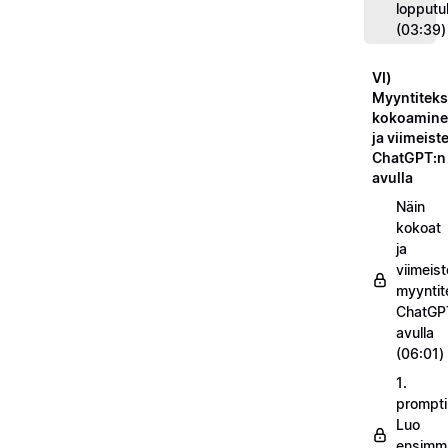
lopputu
(03:39)
VI)
Myyntiteks
kokoamin
ja viimeist
ChatGPT:n
avulla
Näin
kokoat
ja
viimeist
myyntit
ChatGP
avulla
(06:01)
1.
prompti
Luo
ensimm