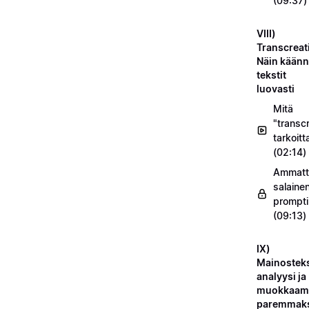
(09:37)
VIII)
Transcreat
Näin käänn
tekstit
luovasti
Mitä
"transc
tarkoitt
(02:14)
Ammatt
salaine
prompti
(09:13)
IX)
Mainosteks
analyysi ja
muokkaam
paremmak