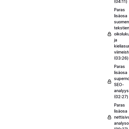
(04:11)
Paras
lisäosa
suomenk
tekstie
oikoluk
ja
kieliasu
viimeis
(03:26)
Paras
lisäosa
supern
SEO-
analyysi
(02:27)
Paras
lisäosa
nettisiv
analysoi