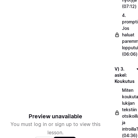
(07:12)
4.
prompti
Jos
haluat
parem
lopputu
(06:06)
V) 3.
askel:
Koukutus
Miten
koukuta
lukijan
tekstiin
Preview unavailable
otsikoill
ja
You must log in or sign up to view this
introilla
lesson.
(04:36)