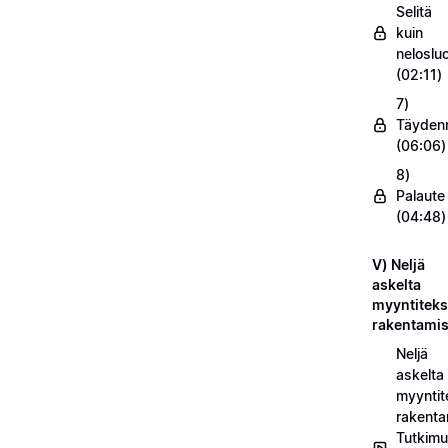
Selitä
kuin
nelosluo
(02:11)
7)
Täyden
(06:06)
8)
Palaute
(04:48)
V) Neljä
askelta
myyntiteks
rakentami
Neljä
askelta
myyntit
rakenta
Tutkimu