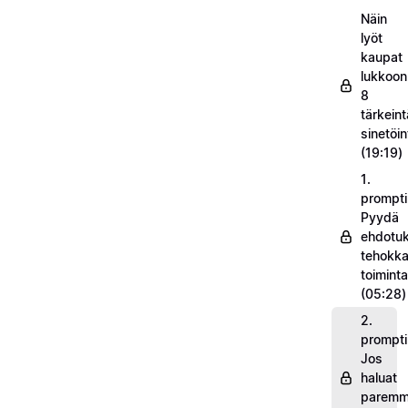
Näin
lyöt
kaupat
lukkoon
8
tärkeint
sinetöin
(19:19)
1.
prompti
Pyydä
ehdotuk
tehokka
toimint
(05:28)
2.
prompti
Jos
haluat
parem