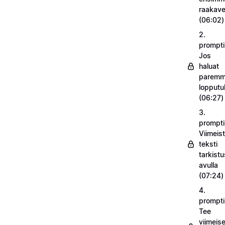
raakav
(06:02)
2.
prompti
Jos
haluat
parem
lopputu
(06:27)
3.
prompti
Viimeist
teksti
tarkistu
avulla
(07:24)
4.
prompti
Tee
viimeise