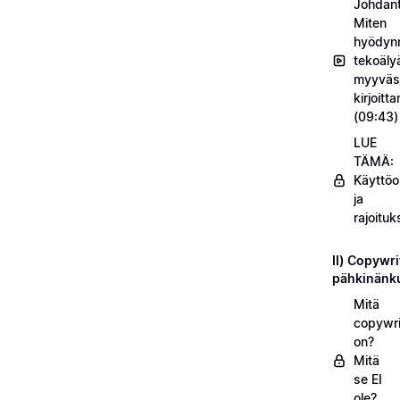
Johdant
Miten
hyödyn
tekoäly
myyväs
kirjoitt
(09:43)
LUE
TÄMÄ:
Käyttöo
ja
rajoituk
II) Copywri
pähkinänk
Mitä
copywri
on?
Mitä
se EI
ole?