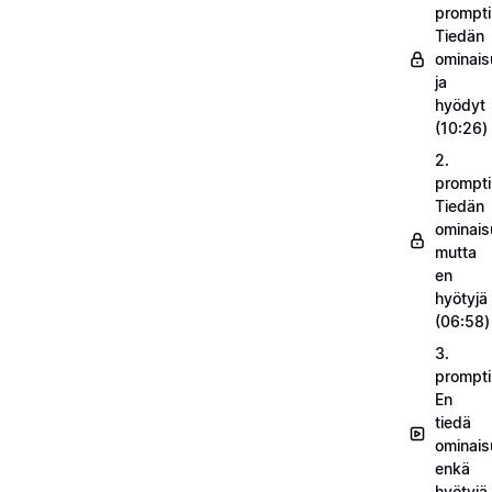
prompti
Tiedän
ominais
ja
hyödyt
(10:26)
2.
prompti
Tiedän
ominais
mutta
en
hyötyjä
(06:58)
3.
prompti
En
tiedä
ominais
enkä
hyötyjä