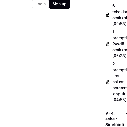
Login
Sign up
6
tehokka
otsikko
(09:58)
1.
prompti
Pyydä
otsikko
(06:28)
2.
prompti
Jos
haluat
parem
lopputu
(04:55)
V) 4.
askel:
Sinetöinti