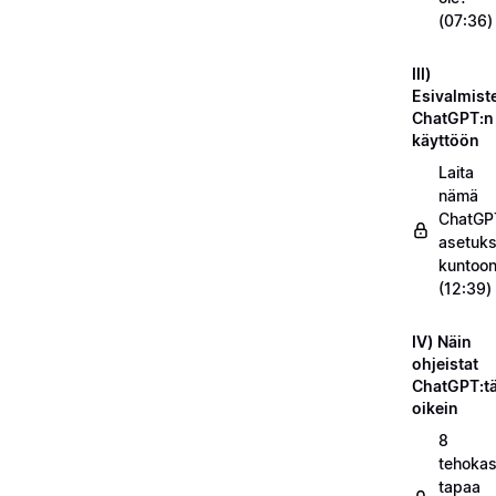
(07:36)
III)
Esivalmist
ChatGPT:n
käyttöön
Laita
nämä
ChatGP
asetuks
kuntoo
(12:39)
IV) Näin
ohjeistat
ChatGPT:t
oikein
8
tehokas
tapaa