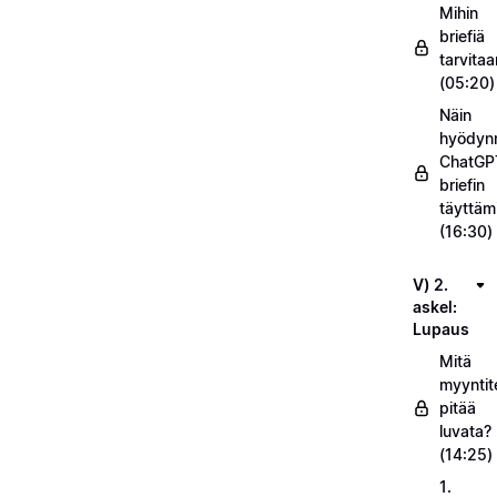
Mihin
briefiä
tarvitaa
(05:20)
Näin
hyödyn
ChatGP
briefin
täyttäm
(16:30)
V) 2.
askel:
Lupaus
Mitä
myyntit
pitää
luvata?
(14:25)
1.