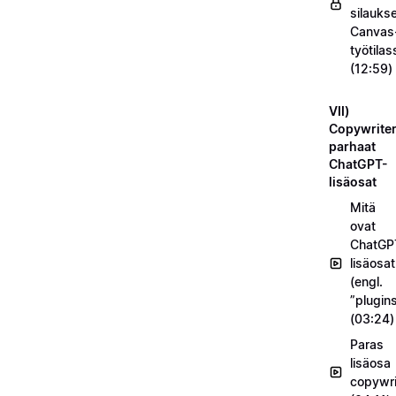
silauks
Canvas
työtilas
(12:59)
VII)
Copywriter
parhaat
ChatGPT-
lisäosat
Mitä
ovat
ChatGP
lisäosat
(engl.
”plugin
(03:24)
Paras
lisäosa
copywrit