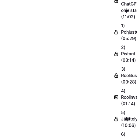
ChatGP
ohjeist
(11:02)
1)
Pohjust
(05:29)
2)
Pistarit
(03:14)
3)
Roolitus
(03:28)
4)
Roolinv
(01:14)
5)
Jäljittel
(10:06)
6)