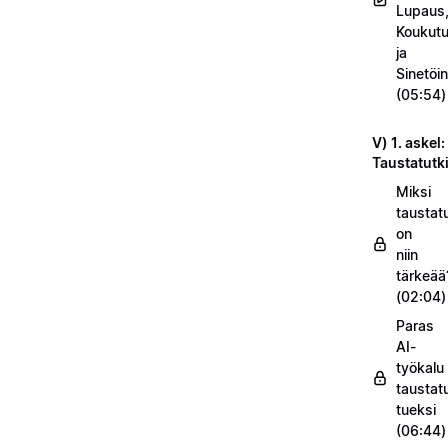
Lupaus
Koukut
ja
Sinetöin
(05:54)
V) 1. askel:
Taustatut
Miksi
taustat
on
niin
tärkeää
(02:04)
Paras
AI-
työkalu
taustat
tueksi
(06:44)